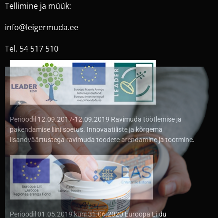
Tellimine ja müük:
info@leigermuda.ee
Tel. 54 517 510
Perioodil 12.09.2017-12.09.2019 Ravimuda töötlemise ja
pakendamise liini soetus. Innovaatiliste ja kõrgema
lisandväärtustega ravimuda toodete arendamine ja tootmine.
Perioodil 01.05.2019 kuni 31.06.2020 Euroopa Liidu